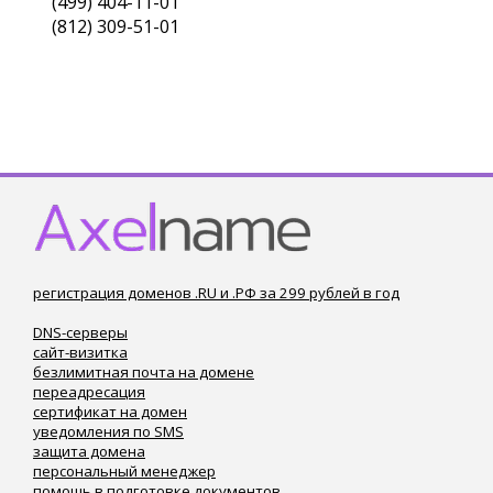
(499) 404-11-01
(812) 309-51-01
регистрация доменов .RU и .РФ за 299 рублей в год
DNS-серверы
сайт-визитка
безлимитная почта на домене
переадресация
сертификат на домен
уведомления по SMS
защита домена
персональный менеджер
помощь в подготовке документов