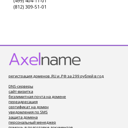
(499) 404-11-01
(812) 309-51-01
регистрация доменов .RU и .РФ за 299 рублей в год
DNS-серверы
сайт-визитка
безлимитная почта на домене
переадресация
сертификат на домен
уведомления по SMS
защита домена
персональный менеджер
помощь в подготовке документов