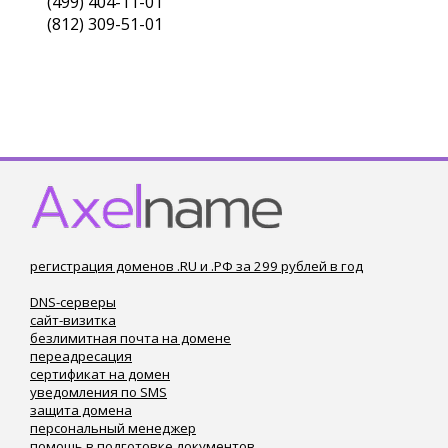
(499) 404-11-01
(812) 309-51-01
регистрация доменов .RU и .РФ за 299 рублей в год
DNS-серверы
сайт-визитка
безлимитная почта на домене
переадресация
сертификат на домен
уведомления по SMS
защита домена
персональный менеджер
помощь в подготовке документов