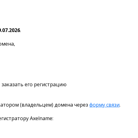
9.07.2026
.
омена,
 заказать его регистрацию
ратором (владельцем) домена через
форму связи
.
гистратору Axelname: