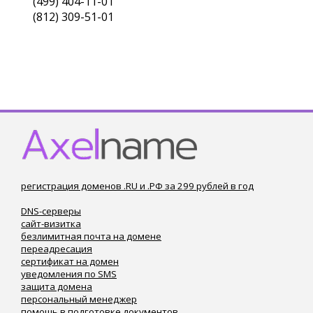
(499) 404-11-01
(812) 309-51-01
регистрация доменов .RU и .РФ за 299 рублей в год
DNS-серверы
сайт-визитка
безлимитная почта на домене
переадресация
сертификат на домен
уведомления по SMS
защита домена
персональный менеджер
помощь в подготовке документов