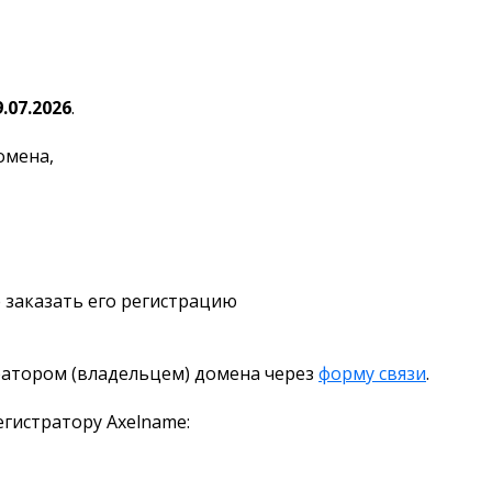
9.07.2026
.
омена,
 заказать его регистрацию
ратором (владельцем) домена через
форму связи
.
гистратору Axelname: