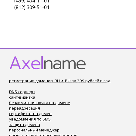
(499) 404-11-01
(812) 309-51-01
регистрация доменов .RU и .РФ за 299 рублей в год
DNS-серверы
сайт-визитка
безлимитная почта на домене
переадресация
сертификат на домен
уведомления по SMS
защита домена
персональный менеджер
помощь в подготовке документов