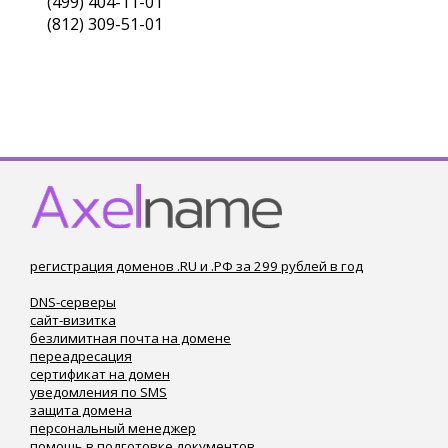
(499) 404-11-01
(812) 309-51-01
регистрация доменов .RU и .РФ за 299 рублей в год
DNS-серверы
сайт-визитка
безлимитная почта на домене
переадресация
сертификат на домен
уведомления по SMS
защита домена
персональный менеджер
помощь в подготовке документов