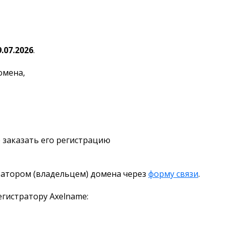
9.07.2026
.
омена,
 заказать его регистрацию
ратором (владельцем) домена через
форму связи
.
гистратору Axelname: