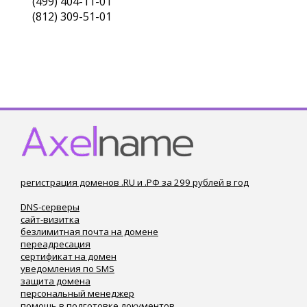
(499) 404-11-01
(812) 309-51-01
регистрация доменов .RU и .РФ за 299 рублей в год
DNS-серверы
сайт-визитка
безлимитная почта на домене
переадресация
сертификат на домен
уведомления по SMS
защита домена
персональный менеджер
помощь в подготовке документов