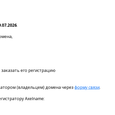
9.07.2026
.
омена,
 заказать его регистрацию
ратором (владельцем) домена через
форму связи
.
гистратору Axelname: