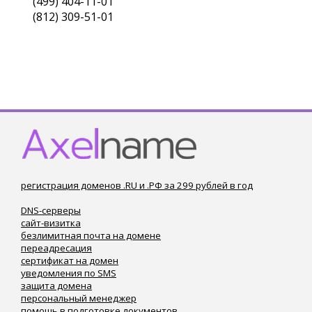
(499) 404-11-01
(812) 309-51-01
регистрация доменов .RU и .РФ за 299 рублей в год
DNS-серверы
сайт-визитка
безлимитная почта на домене
переадресация
сертификат на домен
уведомления по SMS
защита домена
персональный менеджер
помощь в подготовке документов