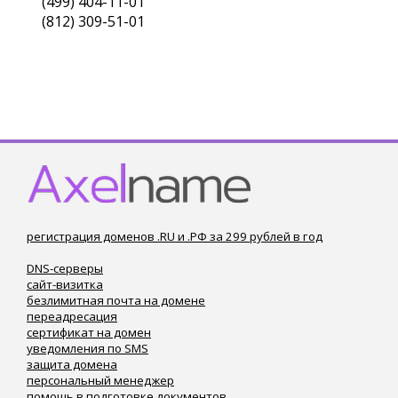
(499) 404-11-01
(812) 309-51-01
регистрация доменов .RU и .РФ за 299 рублей в год
DNS-серверы
сайт-визитка
безлимитная почта на домене
переадресация
сертификат на домен
уведомления по SMS
защита домена
персональный менеджер
помощь в подготовке документов