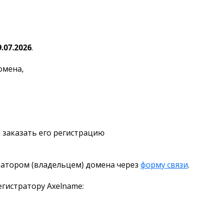
9.07.2026
.
омена,
 заказать его регистрацию
ратором (владельцем) домена через
форму связи
.
гистратору Axelname: