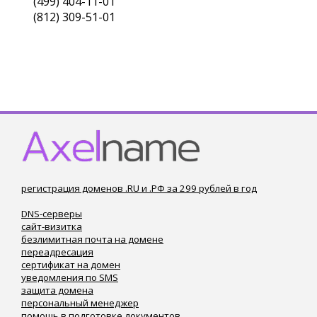
(499) 404-11-01
(812) 309-51-01
регистрация доменов .RU и .РФ за 299 рублей в год
DNS-серверы
сайт-визитка
безлимитная почта на домене
переадресация
сертификат на домен
уведомления по SMS
защита домена
персональный менеджер
помощь в подготовке документов