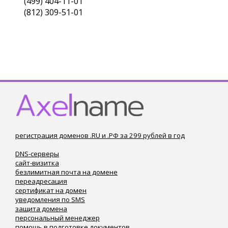
(499) 404-11-01
(812) 309-51-01
регистрация доменов .RU и .РФ за 299 рублей в год
DNS-серверы
сайт-визитка
безлимитная почта на домене
переадресация
сертификат на домен
уведомления по SMS
защита домена
персональный менеджер
помощь в подготовке документов