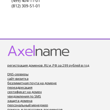
(499) 404-11-01
(812) 309-51-01
регистрация доменов .RU и .РФ за 299 рублей в год
DNS-серверы
сайт-визитка
безлимитная почта на домене
переадресация
сертификат на домен
уведомления по SMS
защита домена
персональный менеджер
помощь в подготовке документов