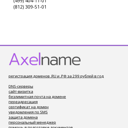
(499) 404-11-01
(812) 309-51-01
регистрация доменов .RU и .РФ за 299 рублей в год
DNS-серверы
сайт-визитка
безлимитная почта на домене
переадресация
сертификат на домен
уведомления по SMS
защита домена
персональный менеджер
помощь в подготовке документов